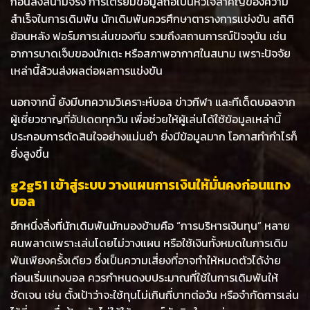
ก่อนลงสนามจริง การเตรียมข้อมูลถือเป็นหัวใจสำคัญของความ
สำเร็จในการเดิมพัน นักเดิมพันควรศึกษาตารางการแข่งขัน สถิติ
ย้อนหลัง ฟอร์มการเล่นของทีม รวมถึงสถานการณ์ปัจจุบัน เช่น
อาการบาดเจ็บของนักเตะ หรือสภาพอากาศในสนาม เพราะปัจจัย
เหล่านี้ล้วนส่งผลต่อผลการแข่งขัน
นอกจากนี้ ยังมีบทความวิเคราะห์บอล ข่าวกีฬา และทีเด็ดบอลจาก
ผู้เชี่ยวชาญที่อัปเดตทุกวัน เพื่อช่วยให้ผู้เล่นได้ใช้ข้อมูลเหล่านี้
ประกอบการตัดสินใจอย่างแม่นยำ ยิ่งมีข้อมูลมาก โอกาสทำกำไรก็
ยิ่งสูงขึ้น
g2g51 เข้าสู่ระบบ วางแผนการเงินให้มั่นคงก่อนแทง
บอล
อีกหนึ่งสิ่งที่นักเดิมพันมักมองข้ามคือ “การบริหารเงินทุน” หลาย
คนพลาดเพราะเล่นโดยไม่วางแผน หรือใช้เงินทั้งหมดในการเดิม
พันเพียงครั้งเดียว ซึ่งเป็นความเสี่ยงที่อาจทำให้หมดตัวได้ง่าย
ก่อนเริ่มแทงบอล ควรกำหนดงบประมาณที่ใช้ในการเดิมพันให้
ชัดเจน เช่น ตั้งเป้าว่าจะใช้ทุนไม่เกินกี่บาทต่อวัน หรือจำกัดการเล่น